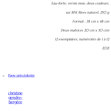
Eau-forte, vernis mou, deux couleurs,
sur BFK Rives naturel, 250 g
Format : 38 cm x 48 cm
Deux matrices 20 cm x 30 cm)
12 exemplaires, numérotés de 1 à 12
2021
←
Page précédente
christine
Instagram
Facebook
Masto
gendre-
bergère