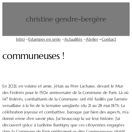
Aller
au
christine gendre-bergère
contenu
Intro
Estampes en série
Actualités
Atelier
Contact
communeuses !
En 2021, en voisine et amie, j’étais au Père Lachaise, devant le Mur
des Fédérés pour le 150e anniversaire de la Commune de Paris. Là où
147 fédérés, combattants de la Commune, ont été fusillés par l’armée
versaillaise à la fin de la Semaine sanglante (du 21 au 28 mai 1871). La
célébration joyeuse et combattive, baroque par bien des aspects, m’a
donné envie d’en savoir plus. J’ai beaucoup lu sur leur histoire. J’ai
découvert grâce à Ludivine Bantigny que ces citoyennes engagées
dans la Commune de Paris préféraient se dire Communeuses plutôt