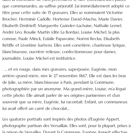
que communardes, au suffixe péjoratif. J’ai immédiatement adopté ce
titre pour cette suite de 15 gravures. Elles se nommaient Victorine
Brocher, Herminie Cadolle, Hortense David-Machu, Marie Davier,
Elisabeth Dmitrieff, Marguerite Guinder-Lachaise, Nathalie Lemel,
André Léo, Rosalie Martin (dite La Bordas), Louise Michel, la plus
connue, Paule Minck, Eulalie Papavoine, Noémi Reclus, Elisabeth
Rétiffe et Léontine Suétens. Elles sont corsetière, chanteuse lyrique,
blanchisseuse, ouvrière relieuse, confectionneuse pour dames,
journaliste. Louise Michel est institutrice.
. … et en rouge, dans mes gravures, superposée, Eugénie, mon
arrière-grand-mère, née le 27 novembre 1867. Elle est dans les bras
de Julie, sa mère, blanchisseuse à Paris, pendant la Commune,
photographiée par un anonyme. Ma grand-mère, Louise, m’a légué
cette photo. Elle aimait parler de ses origines parisiennes et d’un
souvenir que sa mère, Eugénie, lui racontait. Enfant, un communeux
lui avait offert un carré de chocolat…
Les quatorze portraits sont inspirés des photos d’Eugène Appert,
photographe partisan des Versaillais. Elles sont, pour la plupart, prises à
la prison de Versailles. Durant la Commune, Eugène Appert effectue,